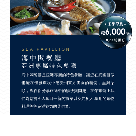
SEA PAVILLION
海中閣餐廳
亞洲專屬特色餐廳
海中閣餐廳是亞洲專屬的特色餐廳，讓您在異國度假
也能在優雅環境中感受到東方美食的精髓，盡興朵
頤，與伴侶分享旅途中的暢快與閑趣。在榮耀號上我
們為您提令人耳目一新的前菜以及共多人 享用的鍋物
料理等等充滿魅力的菜供肴。