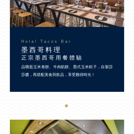
Hola! Tacos Bar
墨西哥料理
正宗墨西哥用餐體驗
品嚐藍玉米卷餅、牛肉餡餅、墨式玉米粽子，自製莎
莎醬，再搭配美食與飲品，享受難得時光！
◆