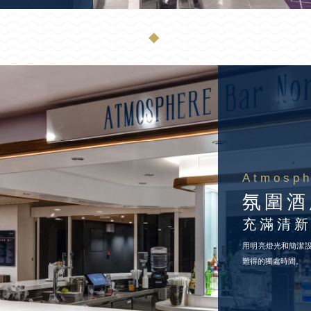
◆
Atmosph
氛圍酒
充滿清
用明亮燈光和簡潔
難得的獨處時間。