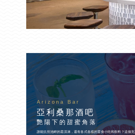
Arizona Bar
亞利桑那酒吧
艷陽下的甜蜜角落
誰能抗拒池畔的霜淇淋，還有各式各樣的零食小吃和飲料？這個充