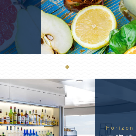
◆
Horizon