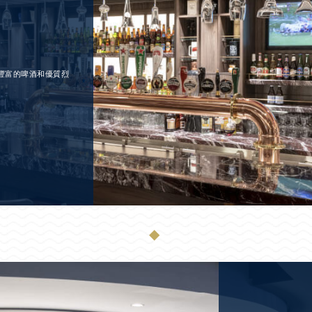
豐富的啤酒和優質烈
◆