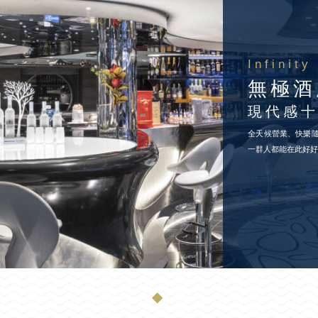
Infinity
無極酒
現代感
全天候營業、快樂
一群人都能在此好
◆